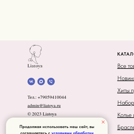
КАТАЛ
Все т
Новин
Хиты 
Тел.: +79059410044
Набо
admin@liatoya.ru
© 2023 Liatoya
Колье
ИП Понамарева Татьяна Юрьевна
Брасл
Продолжая использовать наш сайт, вы
ОГРНИП
323508100097987
соглашаетесь с
условиями обработки