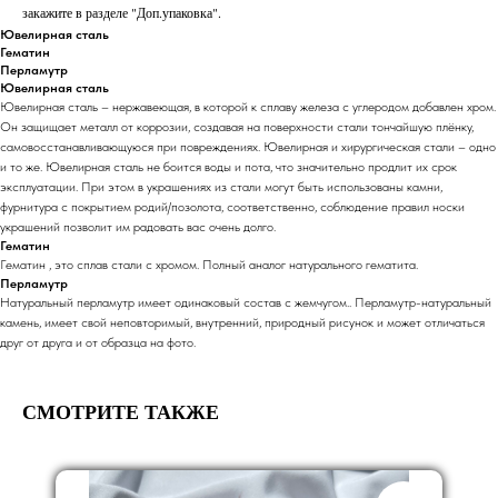
закажите в разделе "Доп.упаковка".
Ювелирная сталь
Гематин
Перламутр
Ювелирная сталь
Ювелирная сталь – нержавеющая, в которой к сплаву железа с углеродом добавлен хром.
Он защищает металл от коррозии, создавая на поверхности стали тончайшую плёнку,
самовосстанавливающуюся при повреждениях. Ювелирная и хирургическая стали – одно
и то же. Ювелирная сталь не боится воды и пота, что значительно продлит их срок
эксплуатации. При этом в украшениях из стали могут быть использованы камни,
фурнитура с покрытием родий/позолота, соответственно, соблюдение правил носки
украшений позволит им радовать вас очень долго.
Гематин
Гематин , это сплав стали с хромом. Полный аналог натурального гематита.
Перламутр
Натуральный перламутр имеет одинаковый состав с жемчугом.. Перламутр-натуральный
камень, имеет свой неповторимый, внутренний, природный рисунок и может отличаться
друг от друга и от образца на фото.
СМОТРИТЕ ТАКЖЕ