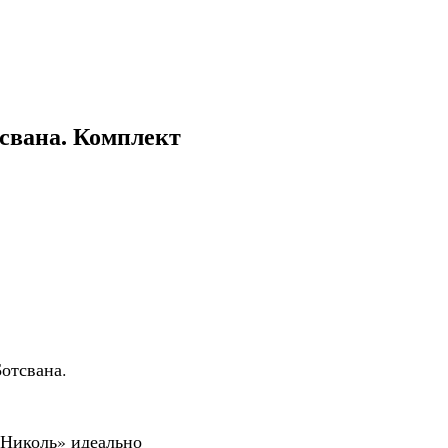
тсвана. Комплект
отсвана.
«Николь» идеально