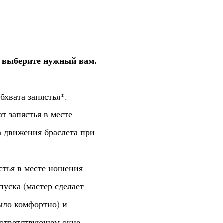
и выберите нужный вам.
бхвата запястья*.
ват запястья в месте
а движения браслета при
стья в месте ношения
уска (мастер сделает
ыло комфортно) и
оответствующем окне.