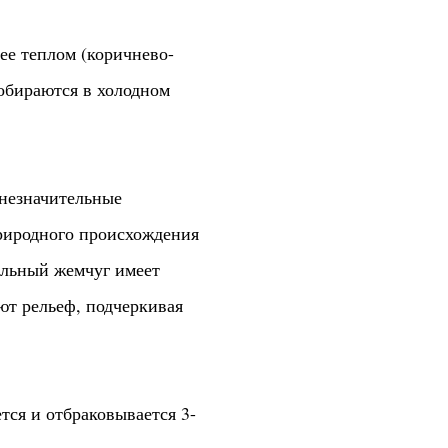
ее теплом (коричнево-
обираются в холодном
 незначительные
риродного происхождения
ральный жемчуг имеет
ют рельеф, подчеркивая
тся и отбраковывается 3-