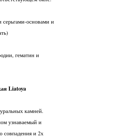
 серьгами-основами и
ать)
одии, гематин и
ая Liatoya
туральных камней.
лом узнаваемый и
о совпадения и 2х