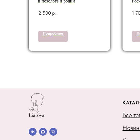
в позолоте и родии
Рос
2 500
р.
1 7
Подробнее
П
КАТАЛ
Все т
Новин