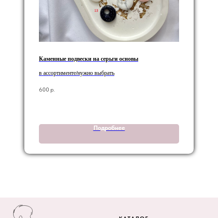
Каменные подвески на серьги основы
в ассортименте/нужно выбрать
600
р.
Подробнее