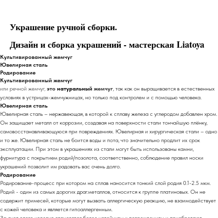
Украшение ручной сборки.
Дизайн и сборка украшений - мастерская Liatoya
Культивированный жемчуг
Ювелирная сталь
Родирование
Культивированный жемчуг
или речной жемчуг,
это
натуральный
жемчуг
, так как он выращивается в естественных
условиях в устрицах-жемчужницах, но только под контролем и с помощью человека.
Ювелирная сталь
Ювелирная сталь – нержавеющая, в которой к сплаву железа с углеродом добавлен хром.
Он защищает металл от коррозии, создавая на поверхности стали тончайшую плёнку,
самовосстанавливающуюся при повреждениях. Ювелирная и хирургическая стали – одно
и то же. Ювелирная сталь не боится воды и пота, что значительно продлит их срок
эксплуатации. При этом в украшениях из стали могут быть использованы камни,
фурнитура с покрытием родий/позолота, соответственно, соблюдение правил носки
украшений позволит им радовать вас очень долго.
Родирование
Родирование-процесс при котором на сплав наносится тонкий слой родия 0.1-2.5 мкм.
Родий - один из самых дорогих драг.металлов, относится к группе платиновых. Он не
содержит примесей, которые могут вызвать аллергическую реакцию, не взаимодействует
с кожей человека и является гипоаллергенным.