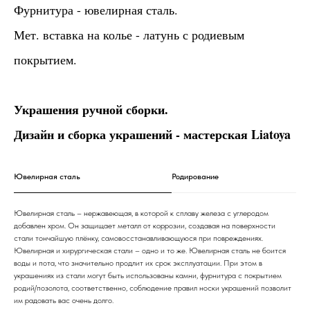
Фурнитура - ювелирная сталь.
Мет. вставка на колье - латунь с родиевым
покрытием.
Украшения ручной сборки.
Дизайн и сборка украшений - мастерская Liatoya
Ювелирная сталь
Родирование
Ювелирная сталь – нержавеющая, в которой к сплаву железа с углеродом
добавлен хром. Он защищает металл от коррозии, создавая на поверхности
стали тончайшую плёнку, самовосстанавливающуюся при повреждениях.
Ювелирная и хирургическая стали – одно и то же. Ювелирная сталь не боится
воды и пота, что значительно продлит их срок эксплуатации. При этом в
украшениях из стали могут быть использованы камни, фурнитура с покрытием
родий/позолота, соответственно, соблюдение правил носки украшений позволит
им радовать вас очень долго.