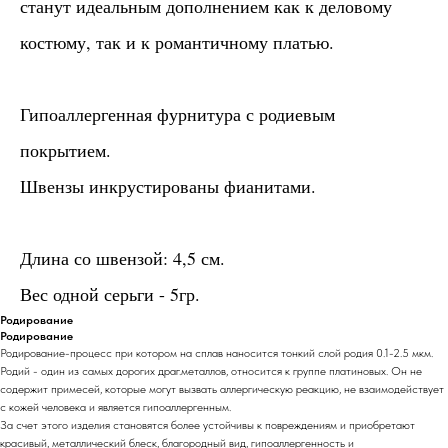
станут идеальным дополнением как к деловому
костюму, так и к романтичному платью.
Гипоаллергенная фурнитура с родиевым
покрытием.
Швензы инкрустированы фианитами.
Длина со швензой: 4,5 см.
Вес одной серьги - 5гр.
Родирование
Родирование
Родирование-процесс при котором на сплав наносится тонкий слой родия 0.1-2.5 мкм.
Родий - один из самых дорогих драг.металлов, относится к группе платиновых. Он не
содержит примесей, которые могут вызвать аллергическую реакцию, не взаимодействует
с кожей человека и является гипоаллергенным.
За счет этого изделия становятся более устойчивы к повреждениям и приобретают
красивый, металлический блеск, благородный вид, гипоаллергенность и