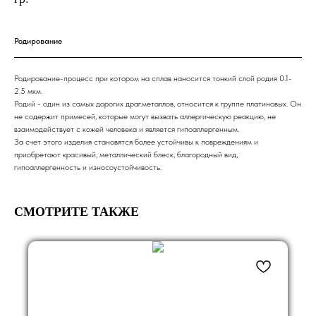
Родирование
Родирование-процесс при котором на сплав наносится тонкий слой родия 0.1-
2.5 мкм.
Родий - один из самых дорогих драг.металлов, относится к группе платиновых. Он
не содержит примесей, которые могут вызвать аллергическую реакцию, не
взаимодействует с кожей человека и является гипоаллергенным.
За счет этого изделия становятся более устойчивы к повреждениям и
приобретают красивый, металлический блеск, благородный вид,
гипоаллергенность и износоустойчивость.
СМОТРИТЕ ТАКЖЕ