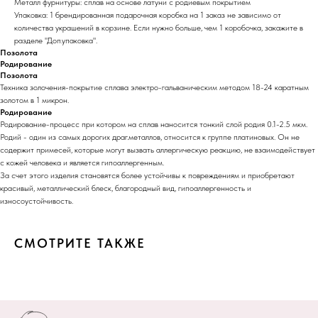
Металл фурнитуры: сплав на основе латуни с родиевым покрытием
Упаковка: 1 брендированная подарочная коробка на 1 заказ не зависимо от
количества украшений в корзине. Если нужно больше, чем 1 коробочка, закажите в
разделе "Доп.упаковка".
Позолота
Родирование
Позолота
Техника золочения-покрытие сплава электро-гальваническим методом 18-24 каратным
золотом в 1 микрон.
Родирование
Родирование-процесс при котором на сплав наносится тонкий слой родия 0.1-2.5 мкм.
Родий - один из самых дорогих драг.металлов, относится к группе платиновых. Он не
содержит примесей, которые могут вызвать аллергическую реакцию, не взаимодействует
с кожей человека и является гипоаллергенным.
За счет этого изделия становятся более устойчивы к повреждениям и приобретают
красивый, металлический блеск, благородный вид, гипоаллергенность и
износоустойчивость.
СМОТРИТЕ ТАКЖЕ