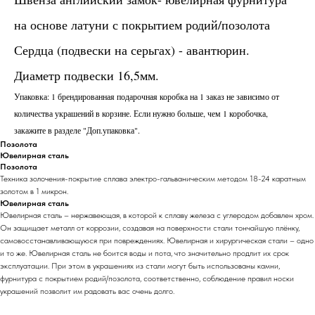
на основе латуни с покрытием родий/позолота
Сердца (подвески на серьгах) - авантюрин.
Диаметр подвески 16,5мм.
Упаковка: 1 брендированная подарочная коробка на 1 заказ не зависимо от
количества украшений в корзине. Если нужно больше, чем 1 коробочка,
закажите в разделе "Доп.упаковка".
Позолота
Ювелирная сталь
Позолота
Техника золочения-покрытие сплава электро-гальваническим методом 18-24 каратным
золотом в 1 микрон.
Ювелирная сталь
Ювелирная сталь – нержавеющая, в которой к сплаву железа с углеродом добавлен хром.
Он защищает металл от коррозии, создавая на поверхности стали тончайшую плёнку,
самовосстанавливающуюся при повреждениях. Ювелирная и хирургическая стали – одно
и то же. Ювелирная сталь не боится воды и пота, что значительно продлит их срок
эксплуатации. При этом в украшениях из стали могут быть использованы камни,
фурнитура с покрытием родий/позолота, соответственно, соблюдение правил носки
украшений позволит им радовать вас очень долго.